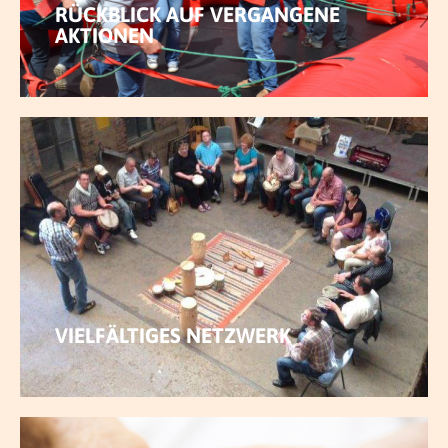
RÜCKBLICK AUF VERGANGENE
AKTIONEN
MEHR ERFAHREN
VIELFÄLTIGES NETZWERK