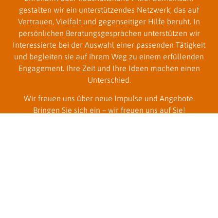
gestalten wir ein unterstützendes Netzwerk, das auf
Vertrauen, Vielfalt und gegenseitiger Hilfe beruht. In
persönlichen Beratungsgesprächen unterstützen wir
Interessierte bei der Auswahl einer passenden Tätigkeit
und begleiten sie auf ihrem Weg zu einem erfüllenden
Engagement. Ihre Zeit und Ihre Ideen machen einen
Unterschied.
Wir freuen uns über neue Impulse und Angebote.
Bringen Sie sich ein – wir freuen uns auf Sie!
Julian Venske
ehrenamt@kulturgiesserei-saarburg.de