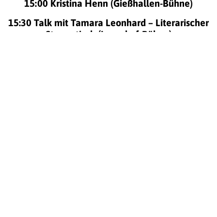
15:00 Kristina Henn (Gießhallen-Bühne)
15:30 Talk mit Tamara Leonhard – Literarischer
Stammtisch (Innenhof-Bühne)
16:00 Tanja Neise (Gießhallen-Bühne)
16:30 Jimi Berlin live on Stage (Innenhof-Bühne)
Hinweis: Das Programm und Uhrzeiten können
sich kurzfristig ändern.