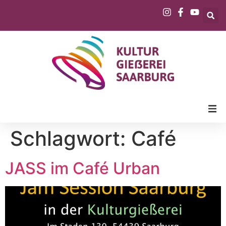
Schlagwort:
Café
JASS im Café Urban