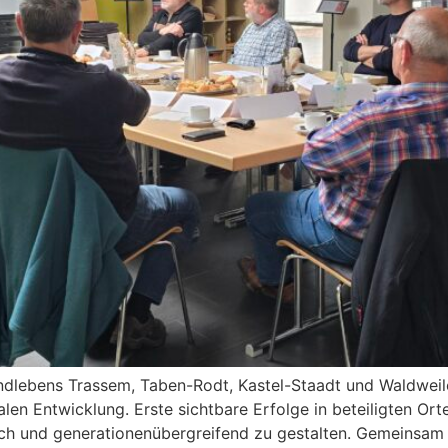
andlebens Trassem, Taben-Rodt, Kastel-Staadt und Waldwei
Entwicklung. Erste sichtbare Erfolge in beteiligten Orten z
ich und generationenübergreifend zu gestalten. Gemeinsam