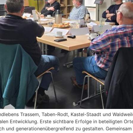
andlebens Trassem, Taben-Rodt, Kastel-Staadt und Waldwei
Entwicklung. Erste sichtbare Erfolge in beteiligten Orten z
ich und generationenübergreifend zu gestalten. Gemeinsam